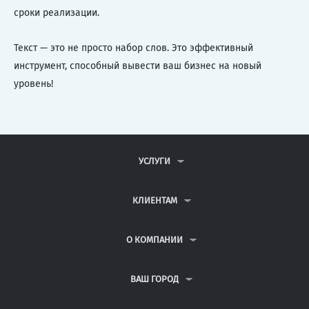
сроки реализации.
Текст — это не просто набор слов. Это эффективный
инструмент, способный вывести ваш бизнес на новый
уровень!
УСЛУГИ
КОНТРОЛЬНЫЕ РАБОТЫ
ДИПЛОМНЫЕ РАБОТЫ
КЛИЕНТАМ
КУРСОВЫЕ РАБОТЫ
АНТИПЛАГИАТ
РЕФЕРАТЫ
ВОПРОСЫ И ОТВЕТЫ
О КОМПАНИИ
ВСЕ УСЛУГИ
ПУБЛИЧНАЯ ОФЕРТА
О КОМПАНИИ
ПОЛИТИКА КОНФИДЕНЦИАЛЬНОСТИ
КОНТАКТЫ
ВАШ ГОРОД
АВТОРАМ
МОСКВА