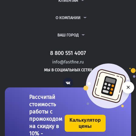
КЛИЕНТАМ
КУРСОВЫЕ РАБОТЫ
АНТИПЛАГИАТ
РЕФЕРАТЫ
ВОПРОСЫ И ОТВЕТЫ
О КОМПАНИИ
ВСЕ УСЛУГИ
ПУБЛИЧНАЯ ОФЕРТА
О КОМПАНИИ
ПОЛИТИКА КОНФИДЕНЦИАЛЬНОСТИ
КОНТАКТЫ
ВАШ ГОРОД
АВТОРАМ
МОСКВА
САНКТ-ПЕТЕРБУРГ
8 800 551 4007
ВОЛОГДА
info@fastfine.ru
ВОРОНЕЖ
МЫ В СОЦИАЛЬНЫХ СЕТЯХ
ЯКУТСК
Vk
×
Рассчитай
стоимость
работы с
промокодом
Калькулятор
на скидку в
цены
Copyright 2011-2026 FastFine.ru
10% -