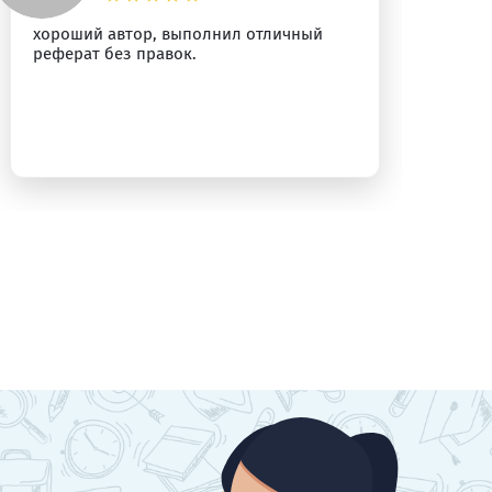
хороший автор, выполнил отличный
Пр
реферат без правок.
Ре
ра
бы