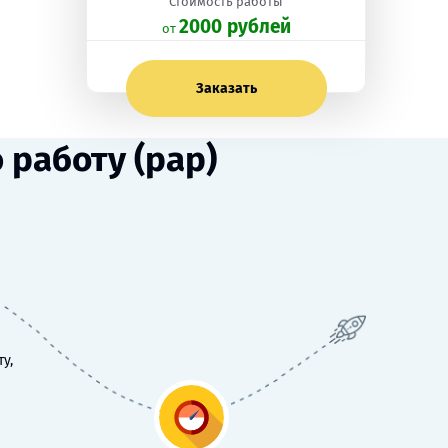
Стоимость работы
2000 рублей
oт
Заказать
работу (рар)
у,